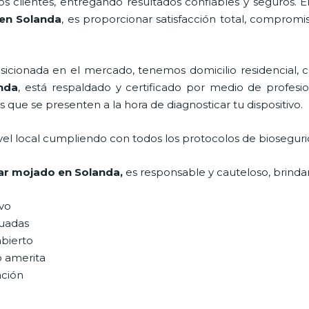
 clientes, entregando resultados confiables y seguros. E
en Solanda
, es proporcionar satisfacción total, compromi
ionada en el mercado, tenemos domicilio residencial, co
nda
, está respaldado y certificado por medio de profes
s que se presenten a la hora de diagnosticar tu dispositivo.
vel local cumpliendo con todos los protocolos de bioseguri
lar mojado
en Solanda,
es responsable y cauteloso, brindan
ivo
uadas
abierto
o amerita
ación