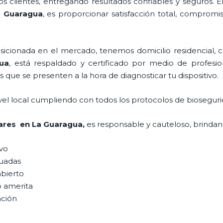
 clientes, entregando resultados confiables y seguros. E
a Guaragua
, es proporcionar satisfacción total, compromis
ionada en el mercado, tenemos domicilio residencial, co
gua
, está respaldado y certificado por medio de profesi
s que se presenten a la hora de diagnosticar tu dispositivo.
vel local cumpliendo con todos los protocolos de bioseguri
lares en La Guaragua,
es responsable y cauteloso, brindand
ivo
uadas
abierto
o amerita
ación