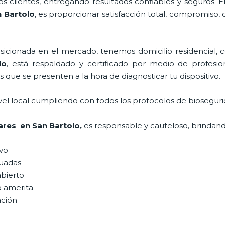
 clientes, entregando resultados confiables y seguros. E
n Bartolo
, es proporcionar satisfacción total, compromiso, 
ionada en el mercado, tenemos domicilio residencial, co
lo
, está respaldado y certificado por medio de profesi
s que se presenten a la hora de diagnosticar tu dispositivo.
vel local cumpliendo con todos los protocolos de bioseguri
lares en San Bartolo,
es responsable y cauteloso, brindando
ivo
uadas
abierto
o amerita
ación