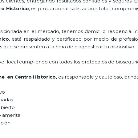
 clientes, entregando resultados confiables y seguros. E
o Historico
, es proporcionar satisfacción total, compromi
ionada en el mercado, tenemos domicilio residencial, co
rico
, está respaldado y certificado por medio de profes
s que se presenten a la hora de diagnosticar tu dispositivo.
vel local cumpliendo con todos los protocolos de bioseguri
ne
en Centro Historico,
es responsable y cauteloso, brinda
ivo
uadas
abierto
o amerita
ación