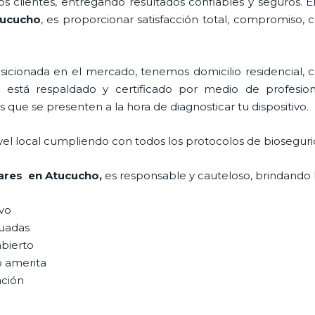
 clientes, entregando resultados confiables y seguros. E
tucucho
, es proporcionar satisfacción total, compromiso, 
ionada en el mercado, tenemos domicilio residencial, co
, está respaldado y certificado por medio de profesio
s que se presenten a la hora de diagnosticar tu dispositivo.
vel local cumpliendo con todos los protocolos de bioseguri
lares en Atucucho,
es responsable y cauteloso, brindando l
ivo
uadas
abierto
o amerita
ación