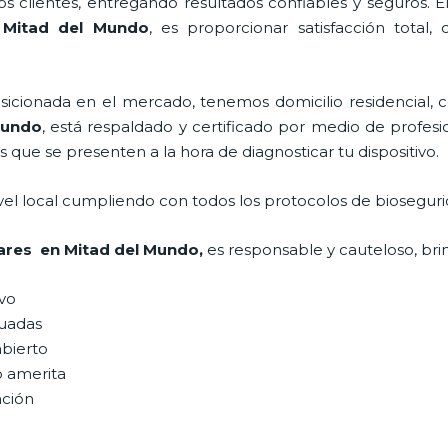
 clientes, entregando resultados confiables y seguros. E
n Mitad del Mundo
, es proporcionar satisfacción total,
ionada en el mercado, tenemos domicilio residencial, co
Mundo
, está respaldado y certificado por medio de profes
s que se presenten a la hora de diagnosticar tu dispositivo.
vel local cumpliendo con todos los protocolos de bioseguri
lares en Mitad del Mundo,
es responsable y cauteloso, brin
ivo
uadas
abierto
o amerita
ación