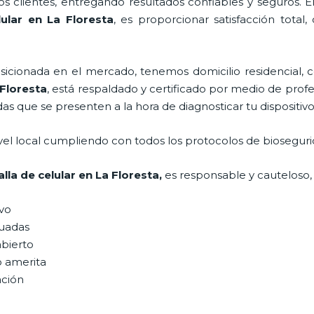
 clientes, entregando resultados confiables y seguros. E
ular
en La Floresta
, es proporcionar satisfacción total,
ionada en el mercado, tenemos domicilio residencial, co
Floresta
, está respaldado y certificado por medio de pro
das que se presenten a la hora de diagnosticar tu dispositivo
vel local cumpliendo con todos los protocolos de bioseguri
alla de celular
en La Floresta,
es responsable y cauteloso, 
ivo
uadas
abierto
o amerita
ación