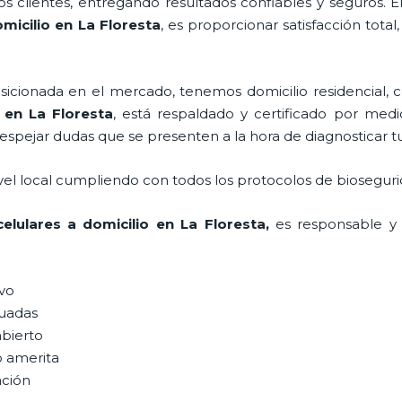
 clientes, entregando resultados confiables y seguros. E
micilio
en La Floresta
, es proporcionar satisfacción total
ionada en el mercado, tenemos domicilio residencial, co
en La Floresta
, está respaldado y certificado por med
despejar dudas que se presenten a la hora de diagnosticar tu
vel local cumpliendo con todos los protocolos de bioseguri
elulares a domicilio
en La Floresta,
es responsable y 
ivo
uadas
abierto
o amerita
ación