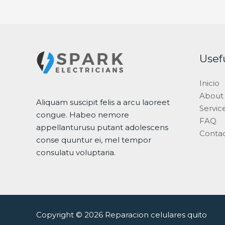
Usef
Inicio
About
Aliquam suscipit felis a arcu laoreet
Servic
congue. Habeo nemore
FAQ
appellanturusu putant adolescens
Conta
conse quuntur ei, mel tempor
consulatu voluptaria.
Copyright © 2026 Reparacion celulares quito