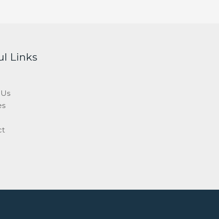
ul Links
 Us
es
ct