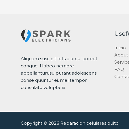
Usef
Inicio
About
Aliquam suscipit felis a arcu laoreet
Servic
congue. Habeo nemore
FAQ
appellanturusu putant adolescens
Conta
conse quuntur ei, mel tempor
consulatu voluptaria.
Copyright © 2026 Reparacion celulares quito