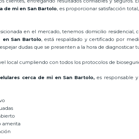
 clientes, entregando resultados confiables y seguros. E
ca de mi
en San Bartolo
, es proporcionar satisfacción tota
ionada en el mercado, tenemos domicilio residencial, co
en San Bartolo
, está respaldado y certificado por me
despejar dudas que se presenten a la hora de diagnosticar tu
vel local cumpliendo con todos los protocolos de bioseguri
elulares cerca de mi
en San Bartolo,
es responsable y 
ivo
uadas
abierto
o amerita
ación