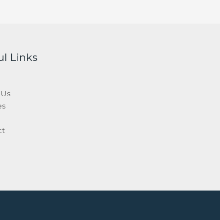
ul Links
 Us
es
ct