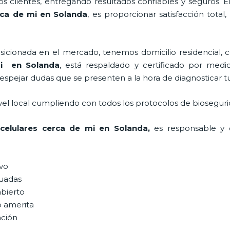
 clientes, entregando resultados confiables y seguros. E
rca de mi
en Solanda
, es proporcionar satisfacción total
ionada en el mercado, tenemos domicilio residencial, co
i
en Solanda
, está respaldado y certificado por med
despejar dudas que se presenten a la hora de diagnosticar tu
vel local cumpliendo con todos los protocolos de bioseguri
celulares cerca de mi
en Solanda,
es responsable y c
ivo
uadas
abierto
o amerita
ación