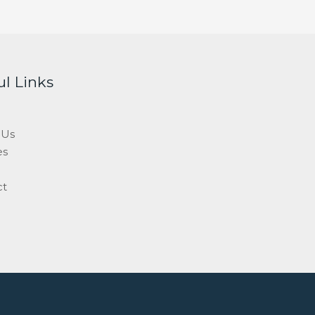
ul Links
 Us
es
ct