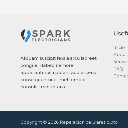
Usef
Inicio
About
Aliquam suscipit felis a arcu laoreet
Servic
congue. Habeo nemore
FAQ
appellanturusu putant adolescens
Conta
conse quuntur ei, mel tempor
consulatu voluptaria.
Copyright © 2026 Reparacion celulares quito