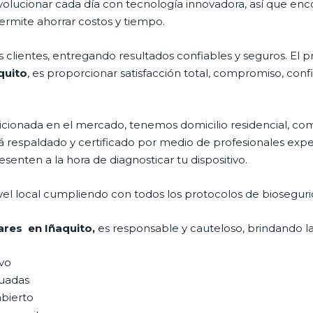
volucionar cada día con tecnología innovadora, así que enc
ermite ahorrar costos y tiempo.
clientes, entregando resultados confiables y seguros. El p
quito
, es proporcionar satisfacción total, compromiso, confi
onada en el mercado, tenemos domicilio residencial, comer
tá respaldado y certificado por medio de profesionales exp
senten a la hora de diagnosticar tu dispositivo.
vel local cumpliendo con todos los protocolos de bioseguri
lares en Iñaquito,
es responsable y cauteloso, brindando las
ivo
uadas
abierto