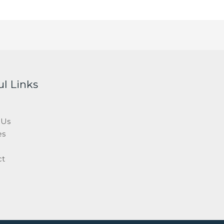
ul Links
 Us
es
ct