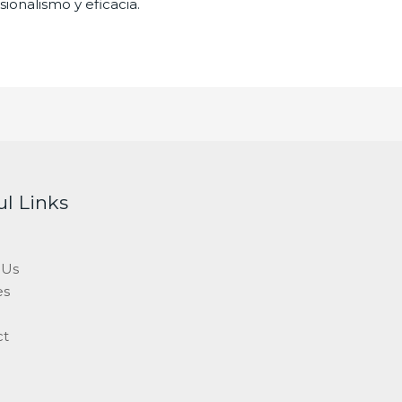
ionalismo y eficacia.
ul Links
 Us
es
ct