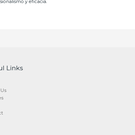
ionalismo y eficacia.
ul Links
 Us
es
ct