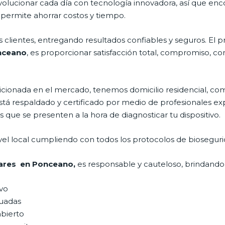
volucionar cada día con tecnología innovadora, así que enc
 permite ahorrar costos y tiempo.
clientes, entregando resultados confiables y seguros. El p
onceano
, es proporcionar satisfacción total, compromiso, co
onada en el mercado, tenemos domicilio residencial, comer
está respaldado y certificado por medio de profesionales e
s que se presenten a la hora de diagnosticar tu dispositivo.
vel local cumpliendo con todos los protocolos de bioseguri
ulares en Ponceano,
es responsable y cauteloso, brindando l
ivo
uadas
abierto