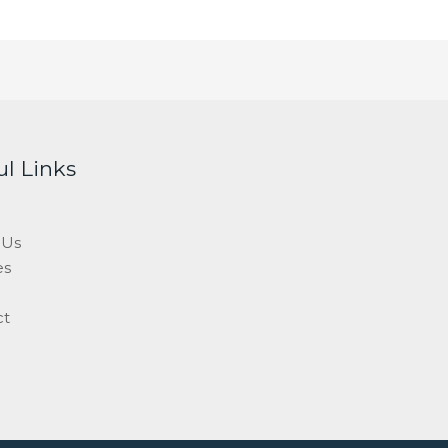
ul Links
 Us
es
ct