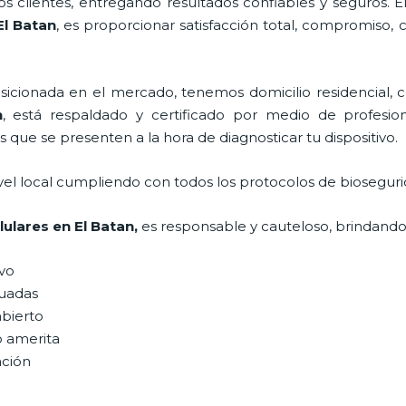
 clientes, entregando resultados confiables y seguros. E
l Batan
, es proporcionar satisfacción total, compromiso, 
ionada en el mercado, tenemos domicilio residencial, co
n
, está respaldado y certificado por medio de profesio
s que se presenten a la hora de diagnosticar tu dispositivo.
vel local cumpliendo con todos los protocolos de bioseguri
lulares
en El Batan,
es responsable y cauteloso, brindando 
ivo
uadas
abierto
o amerita
ación