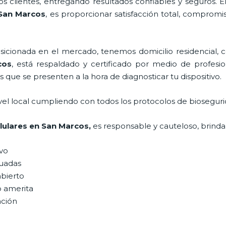
 clientes, entregando resultados confiables y seguros. E
San Marcos
, es proporcionar satisfacción total, compromi
ionada en el mercado, tenemos domicilio residencial, co
cos
, está respaldado y certificado por medio de profesi
s que se presenten a la hora de diagnosticar tu dispositivo.
vel local cumpliendo con todos los protocolos de bioseguri
lulares
en San Marcos,
es responsable y cauteloso, brindan
ivo
uadas
abierto
o amerita
ación