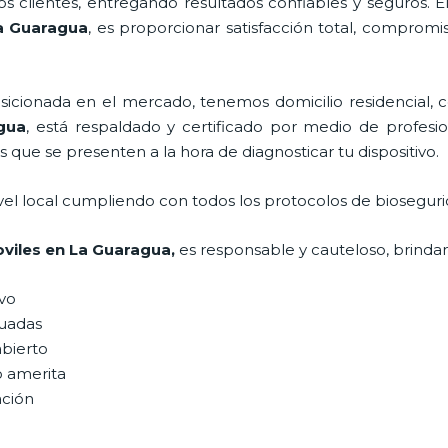
 clientes, entregando resultados confiables y seguros. E
a Guaragua
, es proporcionar satisfacción total, compromi
ionada en el mercado, tenemos domicilio residencial, co
gua
, está respaldado y certificado por medio de profes
s que se presenten a la hora de diagnosticar tu dispositivo.
vel local cumpliendo con todos los protocolos de bioseguri
viles
en La Guaragua,
es responsable y cauteloso, brindan
ivo
uadas
abierto
o amerita
ación