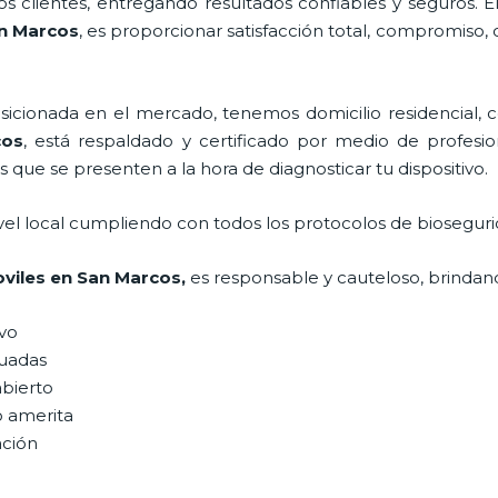
 clientes, entregando resultados confiables y seguros. E
n Marcos
, es proporcionar satisfacción total, compromiso, 
ionada en el mercado, tenemos domicilio residencial, co
os
, está respaldado y certificado por medio de profesi
s que se presenten a la hora de diagnosticar tu dispositivo.
vel local cumpliendo con todos los protocolos de bioseguri
viles
en San Marcos,
es responsable y cauteloso, brindand
ivo
uadas
abierto
o amerita
ación