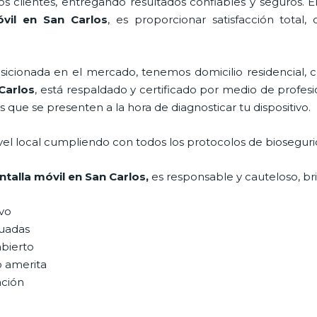
 clientes, entregando resultados confiables y seguros. E
vil
en San Carlos
, es proporcionar satisfacción total,
ionada en el mercado, tenemos domicilio residencial, co
Carlos
, está respaldado y certificado por medio de profe
s que se presenten a la hora de diagnosticar tu dispositivo.
vel local cumpliendo con todos los protocolos de bioseguri
ntalla móvil
en San Carlos,
es responsable y cauteloso, bri
ivo
uadas
abierto
o amerita
ación