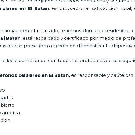
 clientes, entregando resultados confiables y seguros. E
lulares
en El Batan
, es proporcionar satisfacción total,
ionada en el mercado, tenemos domicilio residencial, co
El Batan
, está respaldado y certificado por medio de pro
das que se presenten a la hora de diagnosticar tu dispositivo
vel local cumpliendo con todos los protocolos de bioseguri
léfonos celulares
en El Batan,
es responsable y cauteloso, 
ivo
uadas
abierto
o amerita
ación