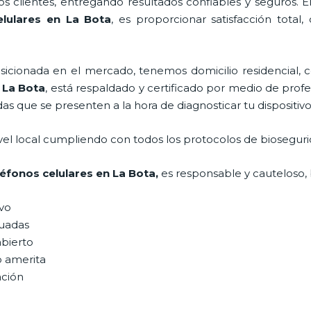
 clientes, entregando resultados confiables y seguros. E
lulares
en La Bota
, es proporcionar satisfacción total,
ionada en el mercado, tenemos domicilio residencial, co
La Bota
, está respaldado y certificado por medio de pro
das que se presenten a la hora de diagnosticar tu dispositivo
vel local cumpliendo con todos los protocolos de bioseguri
léfonos celulares
en La Bota,
es responsable y cauteloso, 
ivo
uadas
abierto
o amerita
ación