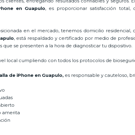
 clientes, entregando resultados confiables y seguros. E
Phone
en Guapulo
, es proporcionar satisfacción total,
ionada en el mercado, tenemos domicilio residencial, co
apulo
, está respaldado y certificado por medio de profe
s que se presenten a la hora de diagnosticar tu dispositivo.
vel local cumpliendo con todos los protocolos de bioseguri
alla de iPhone
en Guapulo,
es responsable y cauteloso, bri
ivo
uadas
abierto
o amerita
ación