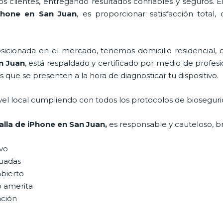
 clientes, entregando resultados confiables y seguros. E
Phone
en San Juan
, es proporcionar satisfacción total,
ionada en el mercado, tenemos domicilio residencial, co
n Juan
, está respaldado y certificado por medio de profe
s que se presenten a la hora de diagnosticar tu dispositivo.
vel local cumpliendo con todos los protocolos de bioseguri
alla de iPhone
en San Juan,
es responsable y cauteloso, br
ivo
uadas
abierto
o amerita
ación