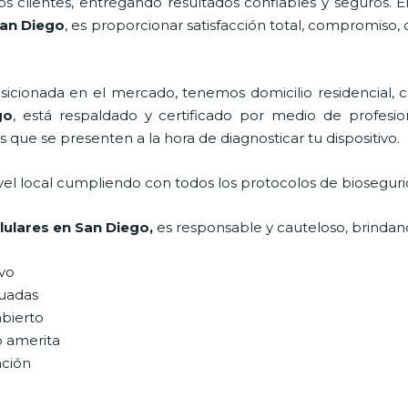
 clientes, entregando resultados confiables y seguros. E
an Diego
, es proporcionar satisfacción total, compromiso, 
ionada en el mercado, tenemos domicilio residencial, co
go
, está respaldado y certificado por medio de profesi
s que se presenten a la hora de diagnosticar tu dispositivo.
vel local cumpliendo con todos los protocolos de bioseguri
lulares
en San Diego,
es responsable y cauteloso, brindand
ivo
uadas
abierto
o amerita
ación