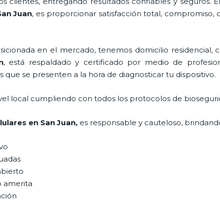
 clientes, entregando resultados confiables y seguros. E
San Juan
, es proporcionar satisfacción total, compromiso, 
ionada en el mercado, tenemos domicilio residencial, co
n
, está respaldado y certificado por medio de profesi
s que se presenten a la hora de diagnosticar tu dispositivo.
vel local cumpliendo con todos los protocolos de bioseguri
lulares
en San Juan,
es responsable y cauteloso, brindando 
ivo
uadas
abierto
o amerita
ación