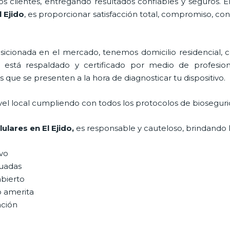
 clientes, entregando resultados confiables y seguros. E
l Ejido
, es proporcionar satisfacción total, compromiso, con
ionada en el mercado, tenemos domicilio residencial, co
, está respaldado y certificado por medio de profesio
s que se presenten a la hora de diagnosticar tu dispositivo.
vel local cumpliendo con todos los protocolos de bioseguri
lulares
en El Ejido,
es responsable y cauteloso, brindando l
ivo
uadas
abierto
o amerita
ación