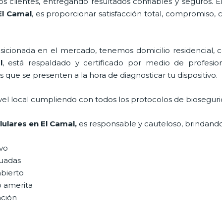
 clientes, entregando resultados confiables y seguros. E
El Camal
, es proporcionar satisfacción total, compromiso, 
ionada en el mercado, tenemos domicilio residencial, co
l
, está respaldado y certificado por medio de profesio
s que se presenten a la hora de diagnosticar tu dispositivo.
vel local cumpliendo con todos los protocolos de bioseguri
lulares
en El Camal,
es responsable y cauteloso, brindando 
ivo
uadas
abierto
o amerita
ación