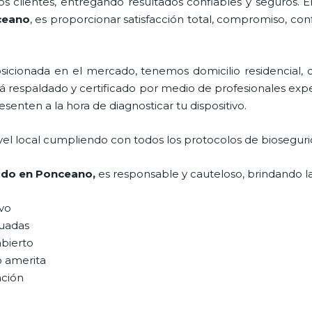
 clientes, entregando resultados confiables y seguros. E
ceano
, es proporcionar satisfacción total, compromiso, conf
ionada en el mercado, tenemos domicilio residencial, co
tá respaldado y certificado por medio de profesionales exp
senten a la hora de diagnosticar tu dispositivo.
vel local cumpliendo con todos los protocolos de bioseguri
rado
en Ponceano,
es responsable y cauteloso, brindando la
ivo
uadas
abierto
o amerita
ación