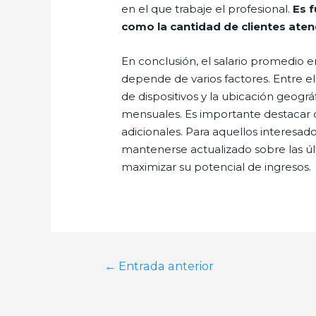
en el que trabaje el profesional.
Es 
como la cantidad de clientes atendi
En conclusión, el salario promedio e
depende de varios factores. Entre ello
de dispositivos y la ubicación geogr
mensuales. Es importante destacar q
adicionales. Para aquellos interesad
mantenerse actualizado sobre las úl
maximizar su potencial de ingresos.
Navegación
←
Entrada anterior
de
entradas