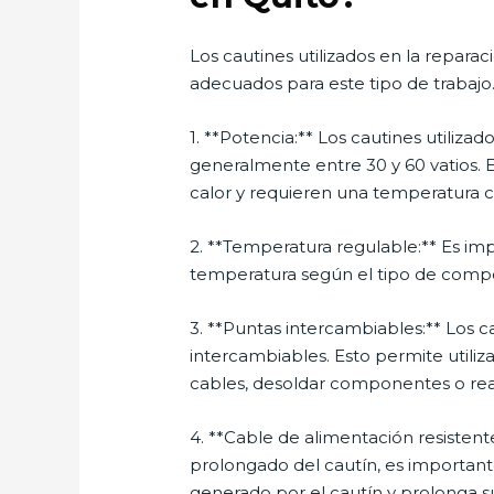
Los cautines utilizados en la reparac
adecuados para este tipo de trabajo.
1. **Potencia:** Los cautines utiliz
generalmente entre 30 y 60 vatios. 
calor y requieren una temperatura c
2. **Temperatura regulable:** Es imp
temperatura según el tipo de compo
3. **Puntas intercambiables:** Los c
intercambiables. Esto permite utiliz
cables, desoldar componentes o reali
4. **Cable de alimentación resistent
prolongado del cautín, es importante
generado por el cautín y prolonga su 