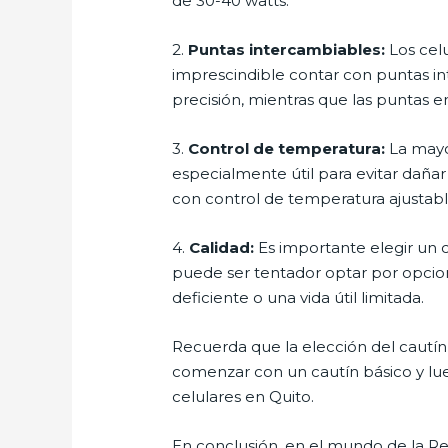
de 30-40 watts.
2.
Puntas intercambiables:
Los cel
imprescindible contar con puntas in
precisión, mientras que las puntas e
3.
Control de temperatura:
La mayor
especialmente útil para evitar daña
con control de temperatura ajustabl
4.
Calidad:
Es importante elegir un c
puede ser tentador optar por opcio
deficiente o una vida útil limitada.
Recuerda que la elección del cautín
comenzar con un cautín básico y lue
celulares en Quito.
En conclusión, en el mundo de la Rep