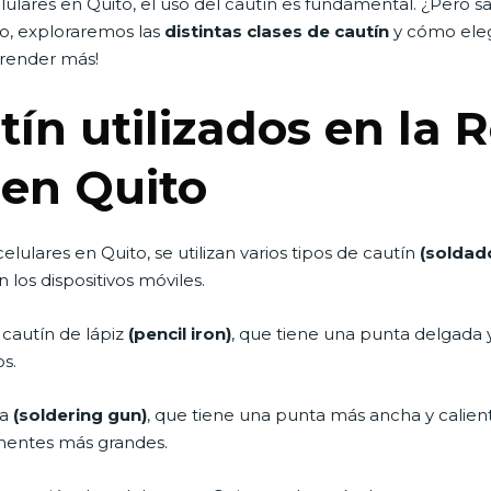
lares en Quito, el uso del cautín es fundamental. ¿Pero sa
lo, exploraremos las
distintas clases de cautín
y cómo eleg
prender más!
tín utilizados en la 
 en Quito
lulares en Quito, se utilizan varios tipos de cautín
(soldad
 los dispositivos móviles.
cautín de lápiz
(pencil iron)
, que tiene una punta delgada y 
s.
la
(soldering gun)
, que tiene una punta más ancha y calien
nentes más grandes.