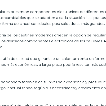
ulares presentan componentes electrónicos de diferentes t
tercambiables que se adapten a cada situación. Las puntas c
n forma de cincel son ideales para soldaduras más grandes.
ía de los cautines modernos ofrecen la opción de regular 
r los delicados componentes electrónicos de los celulares
e.
autín de calidad que garantice un calentamiento uniforme y 
nes más económicas, a largo plazo podría resultar más cos
 dependerá también de tu nivel de experiencia y presupuest
go ir actualizando según tus necesidades y crecimiento en
aración de celulares en Quito, existen diferentes tipos de