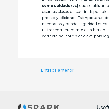
como soldadores)
que se utilizan p
distintas clases de cautín disponibl
preciso y eficiente. Es importante d
necesarios y brinde seguridad duran
utilizar correctamente esta herrami
correcta del cautín es clave para lo
Navegación
←
Entrada anterior
de
entradas
Usef