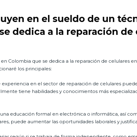
luyen en el sueldo de un téc
e dedica a la reparación de 
s en Colombia que se dedica a la reparación de celulares e
ionaré los principales:
 experiencia en el sector de reparación de celulares pued
lmente tiene habilidades y conocimientos más especializad
una educación formal en electrónica o informática, así com
res, puede aumentar las oportunidades laborales y justificar
riar según si se trabaja de forma independiente, como em