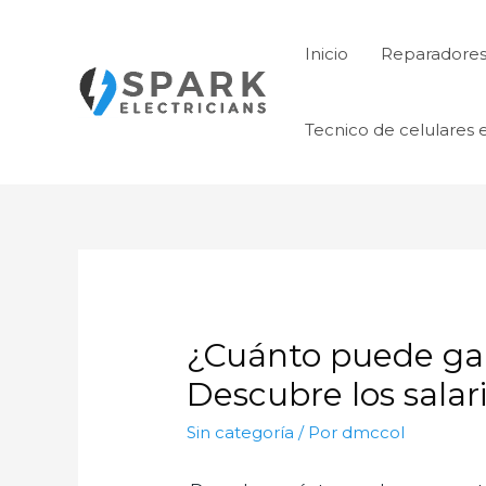
Ir
al
Inicio
Reparadores 
contenido
Tecnico de celulares 
¿Cuánto puede gan
Descubre los sala
Sin categoría
/ Por
dmccol