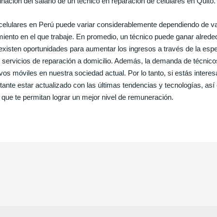
inación del salario de un técnico en reparación de celulares en Quito.
n celulares en Perú puede variar considerablemente dependiendo de va
imiento en el que trabaje. En promedio, un técnico puede ganar alred
xisten oportunidades para aumentar los ingresos a través de la esp
 servicios de reparación a domicilio. Además, la demanda de técnic
ivos móviles en nuestra sociedad actual. Por lo tanto, si estás intere
rtante estar actualizado con las últimas tendencias y tecnologías, a
d que te permitan lograr un mejor nivel de remuneración.