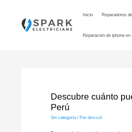
Ir
al
Inicio
Reparadores de
contenido
Reparacion de iphone en 
Descubre cuánto pue
Perú
Sin categoría
/ Por
dmccol