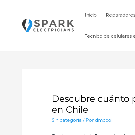
Ir
al
Inicio
Reparadores 
contenido
Tecnico de celulares 
Descubre cuánto p
en Chile
Sin categoría
/ Por
dmccol