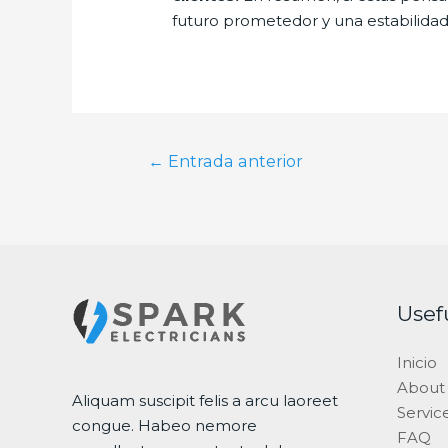
futuro prometedor y una estabilidad
Navegación
←
Entrada anterior
de
entradas
Usef
Inicio
About
Aliquam suscipit felis a arcu laoreet
Servic
congue. Habeo nemore
FAQ