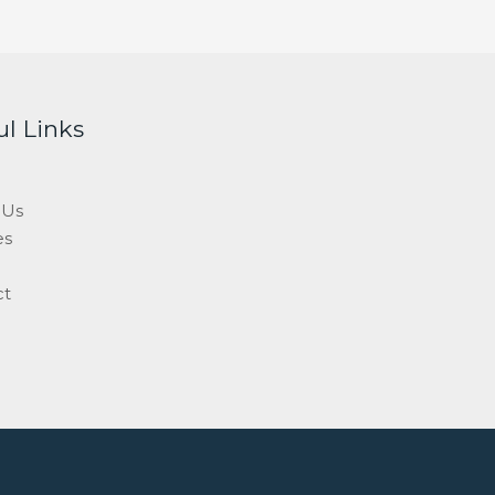
ul Links
 Us
es
ct