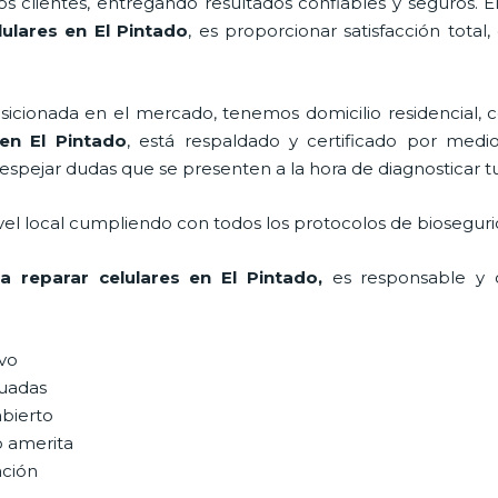
 clientes, entregando resultados confiables y seguros. E
lulares
en El Pintado
, es proporcionar satisfacción total
ionada en el mercado, tenemos domicilio residencial, co
n El Pintado
, está respaldado y certificado por med
despejar dudas que se presenten a la hora de diagnosticar tu
vel local cumpliendo con todos los protocolos de bioseguri
a reparar celulares
en El Pintado,
es responsable y c
ivo
uadas
abierto
o amerita
ación