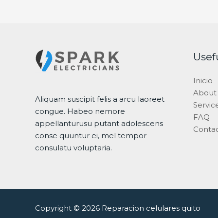
Usef
Inicio
About
Aliquam suscipit felis a arcu laoreet
Servic
congue. Habeo nemore
FAQ
appellanturusu putant adolescens
Conta
conse quuntur ei, mel tempor
consulatu voluptaria.
Copyright © 2026 Reparacion celulares quito