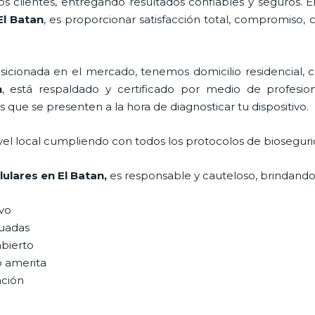
 clientes, entregando resultados confiables y seguros. E
l Batan
, es proporcionar satisfacción total, compromiso, 
ionada en el mercado, tenemos domicilio residencial, co
n
, está respaldado y certificado por medio de profesio
s que se presenten a la hora de diagnosticar tu dispositivo.
vel local cumpliendo con todos los protocolos de bioseguri
lulares
en El Batan,
es responsable y cauteloso, brindando 
ivo
uadas
abierto
o amerita
ación