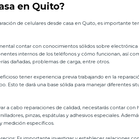
asa en Quito?
ción de celulares desde casa en Quito, es importante tene
ental contar con conocimientos sólidos sobre electrónica y
entes internos de los teléfonos y cómo funcionan, así co
ías dañadas, problemas de carga, entre otros.
eficioso tener experiencia previa trabajando en la reparaci
o. Esto te dará una base sólida para manejar diferentes si
var a cabo reparaciones de calidad, necesitarás contar con 
illadores, pinzas, espátulas y adhesivos especiales. Adem
y medición específicos.
ecios: Es importante investigar y establecer relaciones c