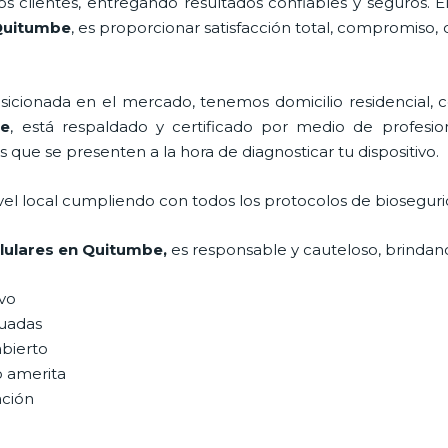
 clientes, entregando resultados confiables y seguros. E
Quitumbe
, es proporcionar satisfacción total, compromiso, 
ionada en el mercado, tenemos domicilio residencial, co
e
, está respaldado y certificado por medio de profesi
s que se presenten a la hora de diagnosticar tu dispositivo.
vel local cumpliendo con todos los protocolos de bioseguri
lulares
en Quitumbe,
es responsable y cauteloso, brindand
ivo
uadas
abierto
o amerita
ación