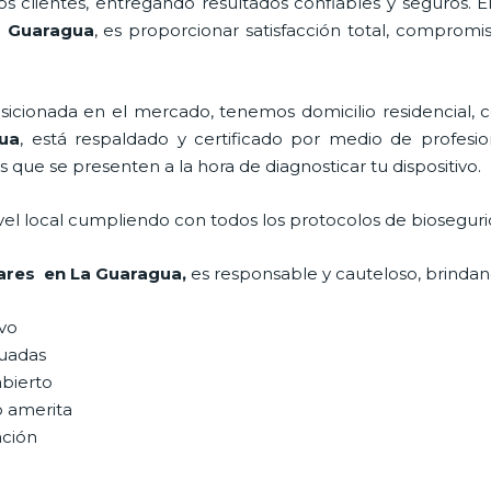
 clientes, entregando resultados confiables y seguros. E
a Guaragua
, es proporcionar satisfacción total, compromis
ionada en el mercado, tenemos domicilio residencial, co
gua
, está respaldado y certificado por medio de profesi
s que se presenten a la hora de diagnosticar tu dispositivo.
vel local cumpliendo con todos los protocolos de bioseguri
lares en La Guaragua,
es responsable y cauteloso, brindand
ivo
uadas
abierto
o amerita
ación