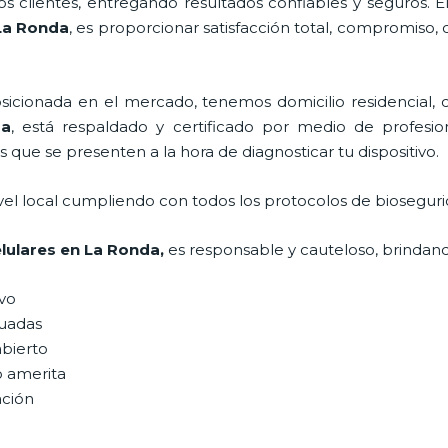
 clientes, entregando resultados confiables y seguros. E
La Ronda
, es proporcionar satisfacción total, compromiso, 
ionada en el mercado, tenemos domicilio residencial, co
da
, está respaldado y certificado por medio de profesi
s que se presenten a la hora de diagnosticar tu dispositivo.
vel local cumpliendo con todos los protocolos de bioseguri
lulares
en La Ronda,
es responsable y cauteloso, brindando
ivo
uadas
abierto
o amerita
ación