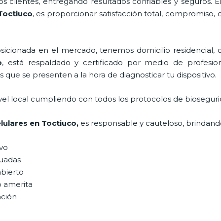
 clientes, entregando resultados confiables y seguros. E
Toctiuco
, es proporcionar satisfacción total, compromiso, 
ionada en el mercado, tenemos domicilio residencial, co
o
, está respaldado y certificado por medio de profesio
s que se presenten a la hora de diagnosticar tu dispositivo.
vel local cumpliendo con todos los protocolos de bioseguri
lulares
en Toctiuco,
es responsable y cauteloso, brindando
ivo
uadas
abierto
o amerita
ación