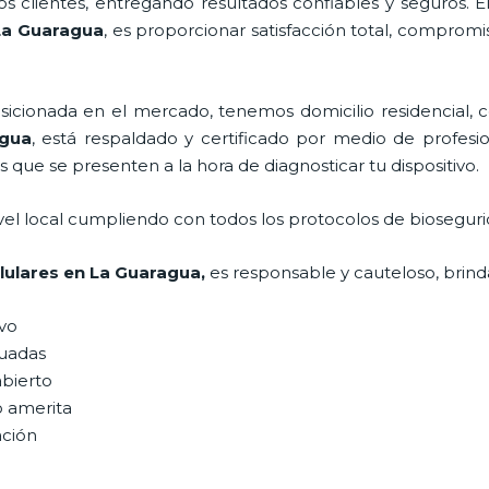
 clientes, entregando resultados confiables y seguros. E
La Guaragua
, es proporcionar satisfacción total, compromi
ionada en el mercado, tenemos domicilio residencial, co
gua
, está respaldado y certificado por medio de profes
s que se presenten a la hora de diagnosticar tu dispositivo.
vel local cumpliendo con todos los protocolos de bioseguri
lulares
en La Guaragua,
es responsable y cauteloso, brinda
ivo
uadas
abierto
o amerita
ación