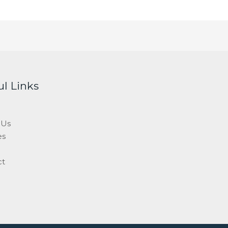
ul Links
 Us
es
ct