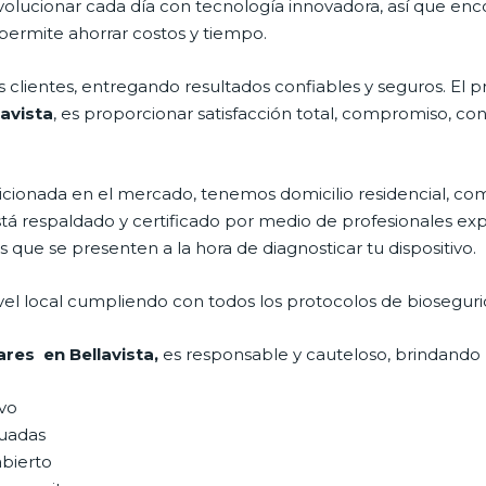
volucionar cada día con tecnología innovadora, así que enc
permite ahorrar costos y tiempo.
clientes, entregando resultados confiables y seguros. El p
lavista
, es proporcionar satisfacción total, compromiso, con
onada en el mercado, tenemos domicilio residencial, comer
está respaldado y certificado por medio de profesionales e
s que se presenten a la hora de diagnosticar tu dispositivo.
vel local cumpliendo con todos los protocolos de bioseguri
ares en Bellavista,
es responsable y cauteloso, brindando l
ivo
uadas
abierto