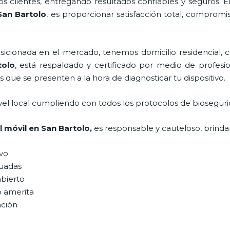
 clientes, entregando resultados confiables y seguros. E
San Bartolo
, es proporcionar satisfacción total, compromi
ionada en el mercado, tenemos domicilio residencial, co
olo
, está respaldado y certificado por medio de profes
s que se presenten a la hora de diagnosticar tu dispositivo.
vel local cumpliendo con todos los protocolos de bioseguri
l
móvil
en San Bartolo,
es responsable y cauteloso, brindan
ivo
uadas
abierto
o amerita
ación