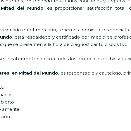
 clientes, entregando resultados confiables y seguros. E
n Mitad del Mundo
, es proporcionar satisfacción total,
ionada en el mercado, tenemos domicilio residencial, co
Mundo
, está respaldado y certificado por medio de profes
s que se presenten a la hora de diagnosticar tu dispositivo.
vel local cumpliendo con todos los protocolos de bioseguri
lares en Mitad del Mundo,
es responsable y cauteloso, brin
ivo
uadas
abierto
o amerita
ación