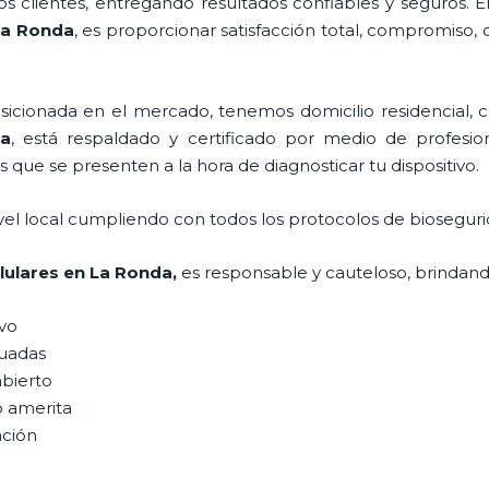
 clientes, entregando resultados confiables y seguros. E
La Ronda
, es proporcionar satisfacción total, compromiso, 
ionada en el mercado, tenemos domicilio residencial, co
a
, está respaldado y certificado por medio de profesi
s que se presenten a la hora de diagnosticar tu dispositivo.
vel local cumpliendo con todos los protocolos de bioseguri
lulares
en La Ronda,
es responsable y cauteloso, brindando
ivo
uadas
abierto
o amerita
ación