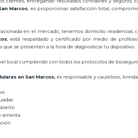
 clientes, entregando resultados confiables y seguros. E
San Marcos
, es proporcionar satisfacción total, compromi
ionada en el mercado, tenemos domicilio residencial, co
cos
, está respaldado y certificado por medio de profesi
s que se presenten a la hora de diagnosticar tu dispositivo.
vel local cumpliendo con todos los protocolos de bioseguri
lulares
en San Marcos,
es responsable y cauteloso, brindan
ivo
uadas
abierto
o amerita
ación