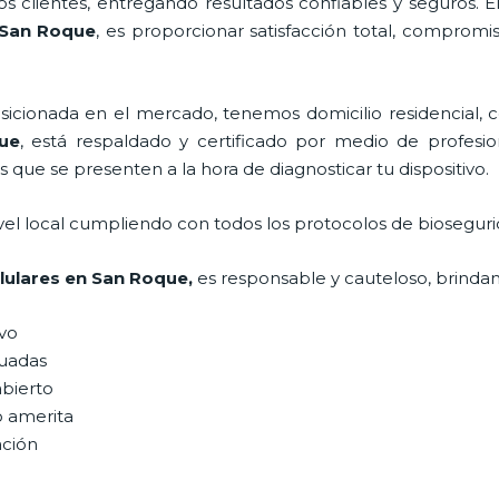
 clientes, entregando resultados confiables y seguros. E
San Roque
, es proporcionar satisfacción total, compromis
ionada en el mercado, tenemos domicilio residencial, co
ue
, está respaldado y certificado por medio de profesi
s que se presenten a la hora de diagnosticar tu dispositivo.
vel local cumpliendo con todos los protocolos de bioseguri
lulares
en San Roque,
es responsable y cauteloso, brindand
ivo
uadas
abierto
o amerita
ación