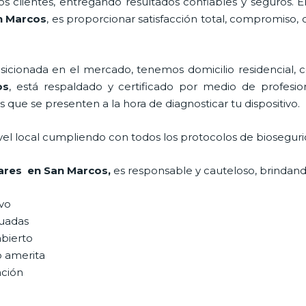
 clientes, entregando resultados confiables y seguros. E
an Marcos
, es proporcionar satisfacción total, compromiso, 
ionada en el mercado, tenemos domicilio residencial, co
os
, está respaldado y certificado por medio de profesi
s que se presenten a la hora de diagnosticar tu dispositivo.
vel local cumpliendo con todos los protocolos de bioseguri
lares en San Marcos,
es responsable y cauteloso, brindando
ivo
uadas
abierto
o amerita
ación