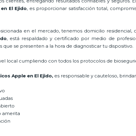
 clientes, entregando resultados confiables y seguros. E
en El Ejido
, es proporcionar satisfacción total, compromi
ionada en el mercado, tenemos domicilio residencial, co
ido
, está respaldado y certificado por medio de profesi
s que se presenten a la hora de diagnosticar tu dispositivo.
vel local cumpliendo con todos los protocolos de bioseguri
nicos Apple
en El Ejido,
es responsable y cauteloso, brindan
ivo
uadas
abierto
o amerita
ación