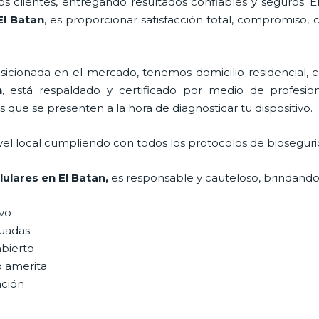
 clientes, entregando resultados confiables y seguros. E
l Batan
, es proporcionar satisfacción total, compromiso, 
ionada en el mercado, tenemos domicilio residencial, co
n
, está respaldado y certificado por medio de profesio
s que se presenten a la hora de diagnosticar tu dispositivo.
vel local cumpliendo con todos los protocolos de bioseguri
lulares
en El Batan,
es responsable y cauteloso, brindando 
ivo
uadas
abierto
o amerita
ación